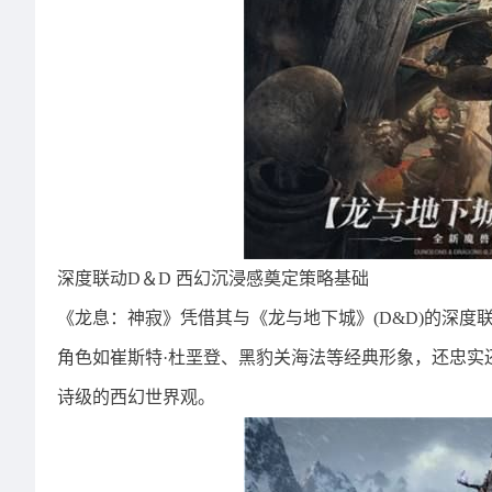
深度联动D＆D 西幻沉浸感奠定策略基础
《龙息：神寂》凭借其与《龙与地下城》(D&D)的深度
角色如崔斯特·杜垩登、黑豹关海法等经典形象，还忠实
诗级的西幻世界观。