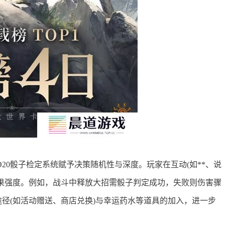
20骰子检定系统赋予决策随机性与深度。玩家在互动(如**、说
果强度。例如，战斗中释放大招需骰子判定成功，失败则伤害骤
径(如活动赠送、商店兑换)与幸运药水等道具的加入，进一步