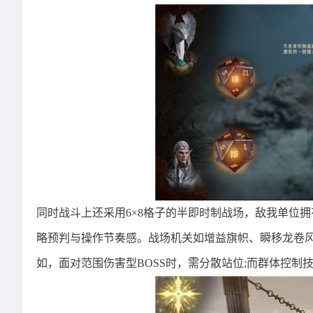
同时战斗上还采用6×8格子的半即时制战场，敌我单位
略预判与操作节奏感。战场机关如增益旗帜、瞬移龙卷风
如，面对范围伤害型BOSS时，需分散站位;而群体控制