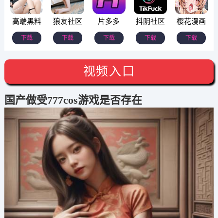
高端黑料
狼友社区
片多多
抖阴社区
樱花漫画
下载
下载
下载
下载
下载
视频入口
国产做受777cos游戏是否存在