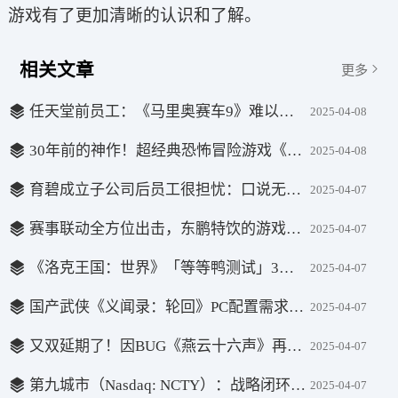
游戏有了更加清晰的认识和了解。
相关文章
更多
任天堂前员工：《马里奥赛车9》难以复刻前作的成功
2025-04-08
30年前的神作！超经典恐怖冒险游戏《无声狂啸》登陆主机平台
2025-04-08
育碧成立子公司后员工很担忧：口说无凭仍有可能被裁
2025-04-07
赛事联动全方位出击，东鹏特饮的游戏营销如何玩转圈层经济？
2025-04-07
《洛克王国：世界》「等等鸭测试」3月27日开启，版本内容抢先看！
2025-04-07
国产武侠《义闻录：轮回》PC配置需求公布:1060即可！
2025-04-07
又双延期了！因BUG《燕云十六声》再次官宣延迟开服
2025-04-07
第九城市（Nasdaq: NCTY）：战略闭环构建游戏产业新生态，基本面夯实驱动价值重估
2025-04-07