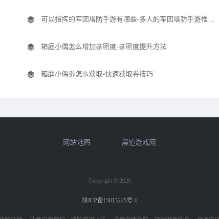
可以指挥的军团塔防手游有哪些-多人的军团塔防手游推荐盘点
箱庭小偶怎么增加亲密度-亲密度提升方法
箱庭小偶劵怎么获取-快速获取券技巧
网站地图
晨道游戏网
Copyright © 2026
陕ICP备15013225号-1