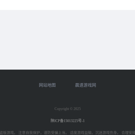
网站地图
晨道游戏网
Copyright © 2025
陕ICP备15013225号-1
盗版游戏。 注意自我保护，谨防受骗上当。 适度游戏益脑，沉迷游戏伤身。 合理安