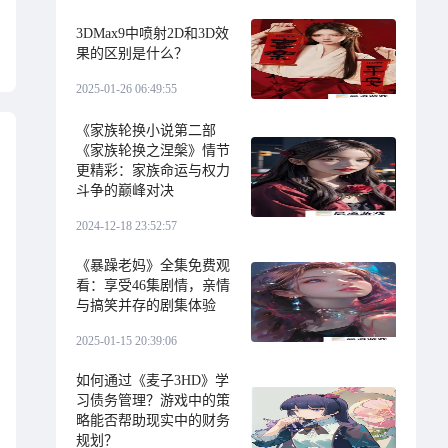
3DMax9中喷射2D和3D效
果的区别是什么？
2025-01-26 06:49:55
《家族轮换小说第二部
《家族轮换之涅槃》情节
更精彩：家族命运与权力
斗争的巅峰对决
2024-12-18 23:52:57
《暴躁老妈》全集免费观
看：享受46集剧情，亲情
与搞笑并存的剧集体验
2025-01-15 20:39:06
如何通过《麦子3HD》学
习债务管理？游戏中的策
略能否帮助现实中的财务
规划？