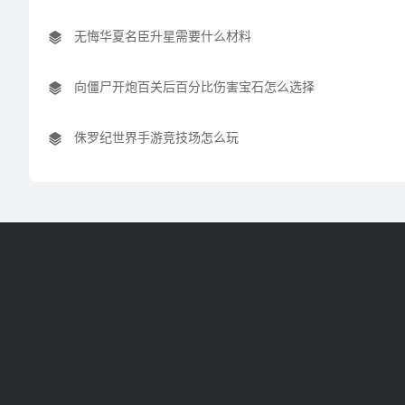
无悔华夏名臣升星需要什么材料
向僵尸开炮百关后百分比伤害宝石怎么选择
侏罗纪世界手游竞技场怎么玩