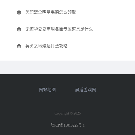
美职篮全明星韦德怎么领取
无悔华夏夏商周名臣专属道具是什么
英勇之地蝙蝠打法攻略
网站地图
晨道游戏网
Copyright © 2025
陕ICP备15013225号-1